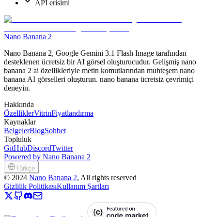
API erisimi
Nano Banana 2
Nano Banana 2, Google Gemini 3.1 Flash Image tarafından
desteklenen ücretsiz bir AI görsel oluşturucudur. Gelişmiş nano
banana 2 ai özellikleriyle metin komutlarından muhteşem nano
banana AI görselleri oluşturun. nano banana ücretsiz çevrimiçi
deneyin.
Hakkında
Özellikler
Vitrin
Fiyatlandırma
Kaynaklar
Belgeler
Blog
Sohbet
Topluluk
GitHub
Discord
Twitter
Powered by Nano Banana 2
Türkçe
©
2024
Nano Banana 2
, All rights reserved
Gizlilik Politikası
Kullanım Şartları