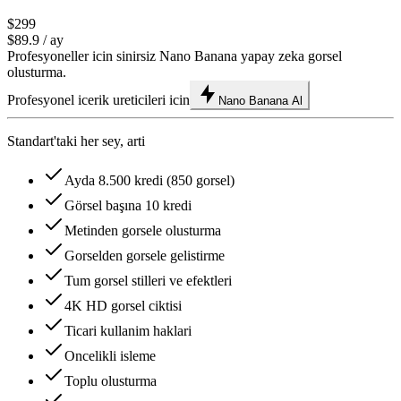
$299
$89.9
/ ay
Profesyoneller icin sinirsiz Nano Banana yapay zeka gorsel
olusturma.
Profesyonel icerik ureticileri icin
Nano Banana Al
Standart'taki her sey, arti
Ayda 8.500 kredi (850 gorsel)
Görsel başına 10 kredi
Metinden gorsele olusturma
Gorselden gorsele gelistirme
Tum gorsel stilleri ve efektleri
4K HD gorsel ciktisi
Ticari kullanim haklari
Oncelikli isleme
Toplu olusturma