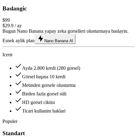
Baslangic
$99
$29.9
/ ay
Bugun Nano Banana yapay zeka gorselleri olusturmaya baslayin.
Esnek aylik plan
Nano Banana Al
Icerir
Ayda 2.800 kredi (280 gorsel)
Görsel başına 10 kredi
Metinden gorsele olusturma
Birden fazla gorsel stili
HD gorsel ciktisi
Ticari kullanim haklari
Populer
Standart