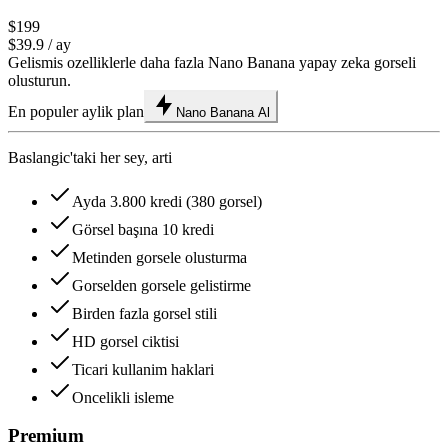
$199
$39.9
/ ay
Gelismis ozelliklerle daha fazla Nano Banana yapay zeka gorseli
olusturun.
En populer aylik plan
Nano Banana Al
Baslangic'taki her sey, arti
Ayda 3.800 kredi (380 gorsel)
Görsel başına 10 kredi
Metinden gorsele olusturma
Gorselden gorsele gelistirme
Birden fazla gorsel stili
HD gorsel ciktisi
Ticari kullanim haklari
Oncelikli isleme
Premium